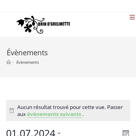
Skip
to
content
Évènements
>
Évènements
Aucun résultat trouvé pour cette vue. Passer
aux
évènements suivants
.
01.07.2024
N
N
M