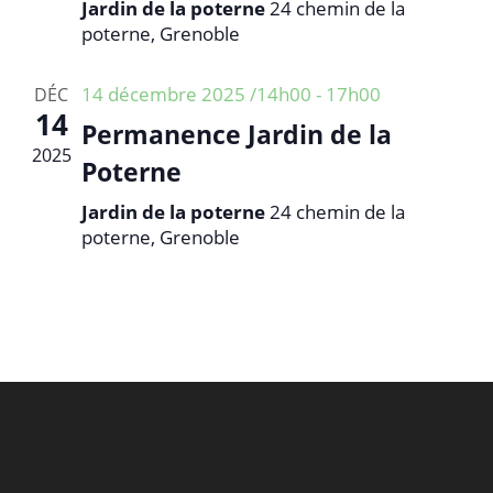
e
Jardin de la poterne
24 chemin de la
e
l
poterne, Grenoble
.
m
t
e
a
14 décembre 2025 /14h00
-
17h00
DÉC
n
t
14
t
Permanence Jardin de la
i
2025
Poterne
o
n
Jardin de la poterne
24 chemin de la
poterne, Grenoble
s