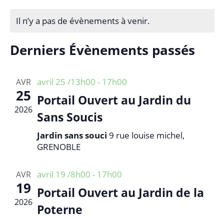
S
v
i
v
é
s
i
Il n’y a pas de évènements à venir.
i
l
g
g
e
a
Derniers Évènements passés
a
c
t
t
t
i
i
i
avril 25 /13h00
-
17h00
o
AVR
o
25
o
n
Portail Ouvert au Jardin du
n
d
n
2026
Sans Soucis
n
e
p
e
v
Jardin sans souci
9 rue louise michel,
a
z
u
GRENOBLE
r
u
e
c
n
s
avril 19 /8h00
-
17h00
AVR
e
o
É
19
d
Portail Ouvert au Jardin de la
n
v
2026
a
s
è
Poterne
t
n
u