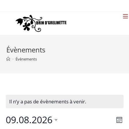
Skip
to
content
Évènements
>
Évènements
Il n’y a pas de évènements à venir.
09.08.2026
N
N
M
a
a
o