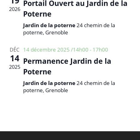
19
d
Portail Ouvert au Jardin de la
n
v
2026
a
s
è
Poterne
t
n
u
e
Jardin de la poterne
24 chemin de la
e
l
poterne, Grenoble
.
m
t
e
a
14 décembre 2025 /14h00
-
17h00
DÉC
n
t
14
t
Permanence Jardin de la
i
2025
Poterne
o
n
Jardin de la poterne
24 chemin de la
poterne, Grenoble
s