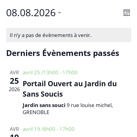
08.08.2026
N
N
M
a
a
o
S
v
i
v
é
s
i
Il n’y a pas de évènements à venir.
i
l
g
g
e
a
Derniers Évènements passés
a
c
t
t
t
i
i
i
avril 25 /13h00
-
17h00
o
AVR
o
25
o
n
Portail Ouvert au Jardin du
n
d
n
2026
Sans Soucis
n
e
p
e
v
Jardin sans souci
9 rue louise michel,
a
z
u
GRENOBLE
r
u
e
c
n
s
avril 19 /8h00
-
17h00
AVR
e
o
É