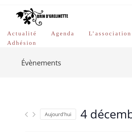
Skip
to
content
Actualité
Agenda
L’association
Adhésion
Évènements
4 décemb
Aujourd'hui
S