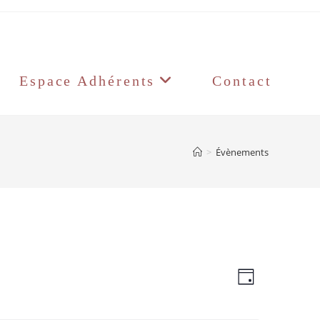
Espace Adhérents
Contact
>
Évènements
N
N
J
a
a
o
v
v
u