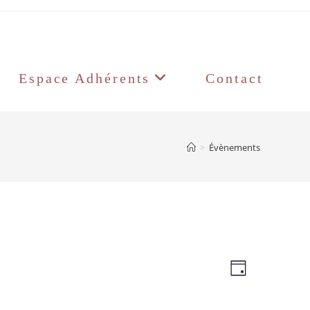
Espace Adhérents
Contact
>
Évènements
N
N
J
a
a
o
v
v
u