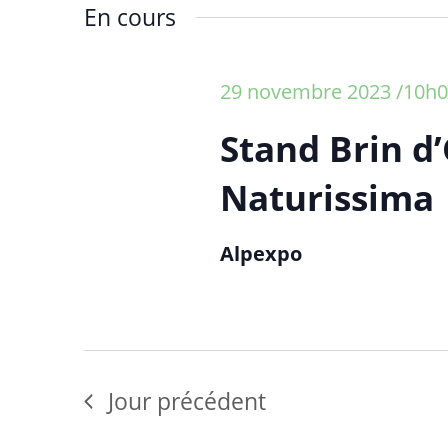
é
En cours
l
e
c
29 novembre 2023 /10h
t
i
Stand Brin d’
o
n
Naturissima
n
e
Alpexpo
z
u
n
e
d
a
Jour précédent
t
e