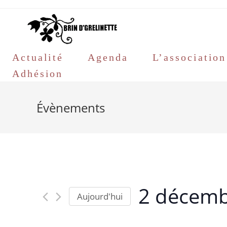
Skip
to
content
Actualité
Agenda
L’association
Adhésion
Évènements
2 décemb
Aujourd'hui
S